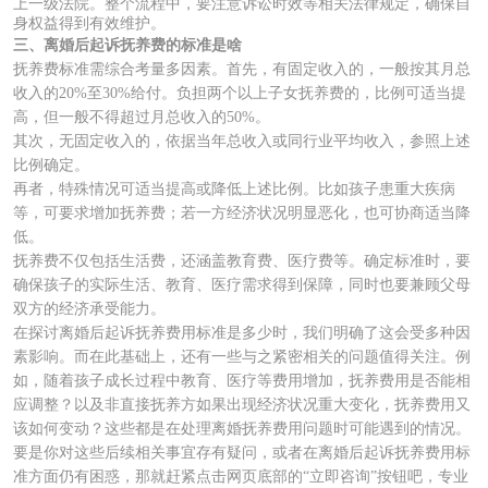
上一级法院。整个流程中，要注意诉讼时效等相关法律规定，确保自
身权益得到有效维护。
三、离婚后起诉抚养费的标准是啥
抚养费标准需综合考量多因素。首先，有固定收入的，一般按其月总
收入的20%至30%给付。负担两个以上子女抚养费的，比例可适当提
高，但一般不得超过月总收入的50%。
其次，无固定收入的，依据当年总收入或同行业平均收入，参照上述
比例确定。
再者，特殊情况可适当提高或降低上述比例。比如孩子患重大疾病
等，可要求增加抚养费；若一方经济状况明显恶化，也可协商适当降
低。
抚养费不仅包括生活费，还涵盖教育费、医疗费等。确定标准时，要
确保孩子的实际生活、教育、医疗需求得到保障，同时也要兼顾父母
双方的经济承受能力。
在探讨离婚后起诉抚养费用标准是多少时，我们明确了这会受多种因
素影响。而在此基础上，还有一些与之紧密相关的问题值得关注。例
如，随着孩子成长过程中教育、医疗等费用增加，抚养费用是否能相
应调整？以及非直接抚养方如果出现经济状况重大变化，抚养费用又
该如何变动？这些都是在处理离婚抚养费用问题时可能遇到的情况。
要是你对这些后续相关事宜存有疑问，或者在离婚后起诉抚养费用标
准方面仍有困惑，那就赶紧点击网页底部的“立即咨询”按钮吧，专业