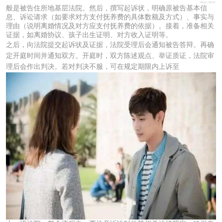
般是被告住所地基层法院。然后，撰写起诉状，明确原被告基本信
息、诉讼请求（如要求对方支付抚养费的具体数额及方式）、事实与
理由（说明离婚情况及对方应支付抚养费的依据）。接着，准备相关
证据，如离婚协议、孩子出生证明、对方收入证明等。
之后，向法院提交起诉状及证据，法院受理后会通知被告答辩。再确
定开庭时间并通知双方。开庭时，双方陈述观点、举证质证，法院审
理后会作出判决。若对判决不服，可在规定期限内上诉至